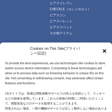
ピアスイレブン
CHECKLE（カシメボルト）
ピアスコン
ピアスバレット
ピアスリベット
その他アイテム
TOPICS
技術・資料
Cookies on This Site(プライバ
シー設定)
お知らせ一覧
技術データ
使い方資料
To provide the best experiences, we use technologies like cookies to store
企業情報
動画資料
and/or access device information. Consenting to these technologies will
ご挨拶
カタログ
allow us to process data such as browsing behavior or unique IDs on this
企業理念
受注生産開発製品
site. Not consenting or withdrawing consent, may adversely affect certain
features and functions.
会社概要・社名由来
沿革
(当サイトでは、快適な閲覧体験やサービスの向上を目的として、クッキー
などの技術を使用しています。これらの技術の利用にご同意いただくこと
採用情報
で、閲覧状況などのデータを処理することができます。
同意されない場合、一部の機能やサービスが正しく動作しない場合がありま