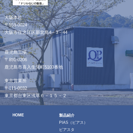
大阪本社
〒559-0024
大阪市住之江区新北島4－3－44
鹿児島工場
〒891-0206
鹿児島市喜入生見町5103番地
東京営業所
〒111-0032
東京都台東区浅草６－１５－２
HOME
製品紹介
PIAS（ピアス）
ピアスタ