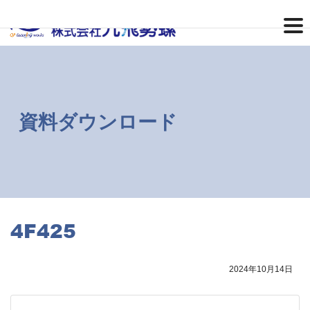
コ
ナ
ン
ビ
テ
ゲ
ン
ー
ツ
シ
へ
ョ
ス
ン
キ
に
ッ
移
資料ダウンロード
プ
動
4F425
2024年10月14日