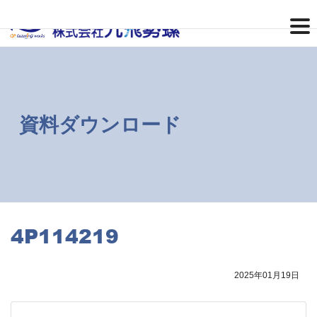
コ
ナ
ン
ビ
テ
ゲ
ン
ー
ツ
シ
へ
ョ
ス
ン
キ
に
ッ
移
資料ダウンロード
プ
動
4P114219
2025年01月19日