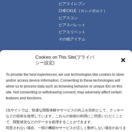
ピアスイレブン
CHECKLE（カシメボルト）
ピアスコン
ピアスバレット
ピアスリベット
その他アイテム
TOPICS
技術・資料
Cookies on This Site(プライバ
シー設定)
お知らせ一覧
技術データ
使い方資料
To provide the best experiences, we use technologies like cookies to store
企業情報
動画資料
and/or access device information. Consenting to these technologies will
ご挨拶
カタログ
allow us to process data such as browsing behavior or unique IDs on this
企業理念
受注生産開発製品
site. Not consenting or withdrawing consent, may adversely affect certain
features and functions.
会社概要・社名由来
沿革
(当サイトでは、快適な閲覧体験やサービスの向上を目的として、クッキー
などの技術を使用しています。これらの技術の利用にご同意いただくこと
採用情報
で、閲覧状況などのデータを処理することができます。
同意されない場合、一部の機能やサービスが正しく動作しない場合がありま