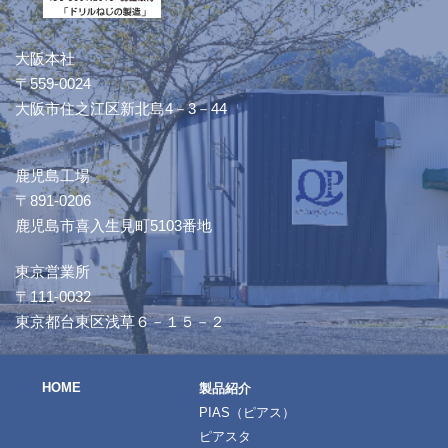
大阪本社
〒559-0024
大阪市住之江区新北島4－3－44
鹿児島工場
〒891-0206
鹿児島市喜入生見町5103番地
東京営業所
〒111-0032
東京都台東区浅草６－１５－２
HOME
製品紹介
PIAS（ピアス）
ピアスタ