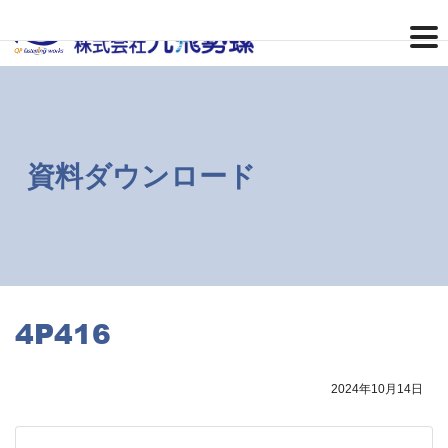
コ
ナ
ン
ビ
テ
ゲ
ン
ー
ツ
シ
へ
ョ
ス
ン
キ
に
ッ
移
資料ダウンロード
プ
動
4P416
2024年10月14日