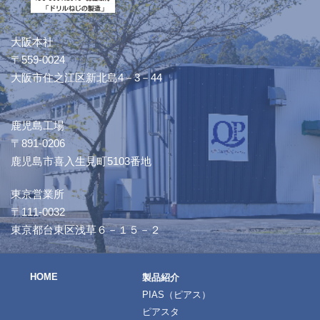
大阪本社
〒559-0024
大阪市住之江区新北島4－3－44
鹿児島工場
〒891-0206
鹿児島市喜入生見町5103番地
東京営業所
〒111-0032
東京都台東区浅草６－１５－２
HOME
製品紹介
PIAS（ピアス）
ピアスタ