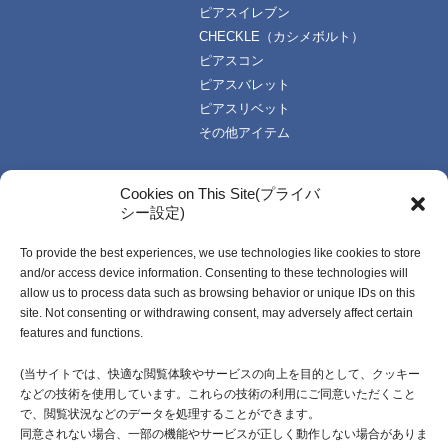
ピアスイレブン
CHECKLE（カシメボルト）
ピアスコン
ピアスバレット
ピアスリベット
その他アイテム
TOPICS
技術・資料
Cookies on This Site(プライバ
シー設定)
お知らせ一覧
技術データ
使い方資料
To provide the best experiences, we use technologies like cookies to store
企業情報
動画資料
and/or access device information. Consenting to these technologies will
ご挨拶
カタログ
allow us to process data such as browsing behavior or unique IDs on this
企業理念
受注生産開発製品
site. Not consenting or withdrawing consent, may adversely affect certain
features and functions.
会社概要・社名由来
沿革
(当サイトでは、快適な閲覧体験やサービスの向上を目的として、クッキー
などの技術を使用しています。これらの技術の利用にご同意いただくこと
採用情報
で、閲覧状況などのデータを処理することができます。
同意されない場合、一部の機能やサービスが正しく動作しない場合がありま