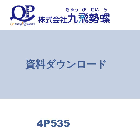
コ
ナ
ン
ビ
テ
ゲ
ン
ー
ツ
シ
へ
ョ
ス
ン
キ
に
ッ
移
資料ダウンロード
プ
動
4P535