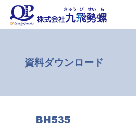
コ
ナ
ン
ビ
テ
ゲ
ン
ー
ツ
シ
へ
ョ
ス
ン
キ
に
ッ
移
資料ダウンロード
プ
動
BH535