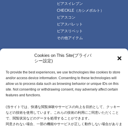
ピアスイレブン
CHECKLE（カシメボルト）
ピアスコン
ピアスバレット
ピアスリベット
その他アイテム
TOPICS
技術・資料
Cookies on This Site(プライバ
シー設定)
お知らせ一覧
技術データ
使い方資料
To provide the best experiences, we use technologies like cookies to store
企業情報
動画資料
and/or access device information. Consenting to these technologies will
ご挨拶
カタログ
allow us to process data such as browsing behavior or unique IDs on this
企業理念
受注生産開発製品
site. Not consenting or withdrawing consent, may adversely affect certain
features and functions.
会社概要・社名由来
沿革
(当サイトでは、快適な閲覧体験やサービスの向上を目的として、クッキー
などの技術を使用しています。これらの技術の利用にご同意いただくこと
採用情報
で、閲覧状況などのデータを処理することができます。
同意されない場合、一部の機能やサービスが正しく動作しない場合がありま