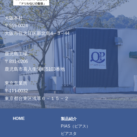
大阪本社
〒559-0024
大阪市住之江区新北島4－3－44
鹿児島工場
〒891-0206
鹿児島市喜入生見町5103番地
東京営業所
〒111-0032
東京都台東区浅草６－１５－２
HOME
製品紹介
PIAS（ピアス）
ピアスタ