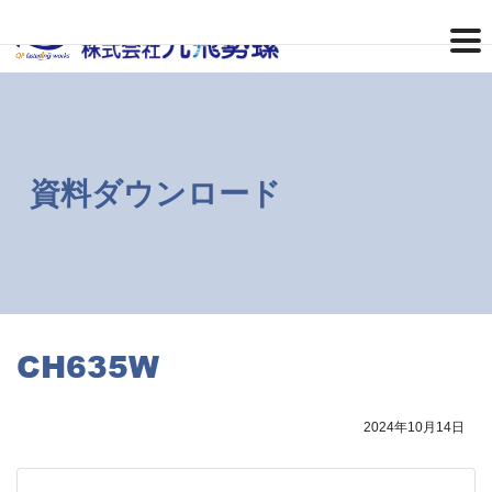
コ
ナ
ン
ビ
テ
ゲ
ン
ー
ツ
シ
へ
ョ
ス
ン
キ
に
ッ
移
資料ダウンロード
プ
動
CH635W
2024年10月14日