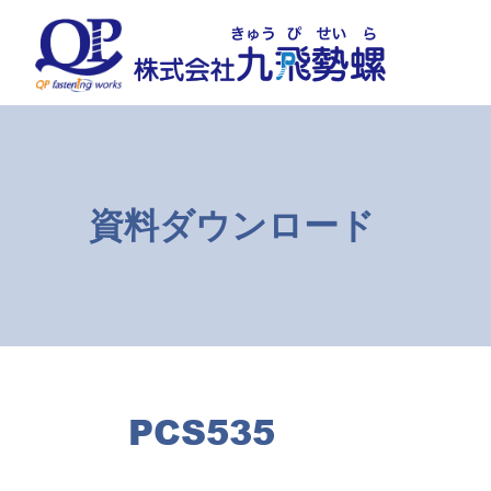
コ
ナ
ン
ビ
テ
ゲ
ン
ー
ツ
シ
へ
ョ
ス
ン
キ
に
ッ
移
資料ダウンロード
プ
動
PCS535