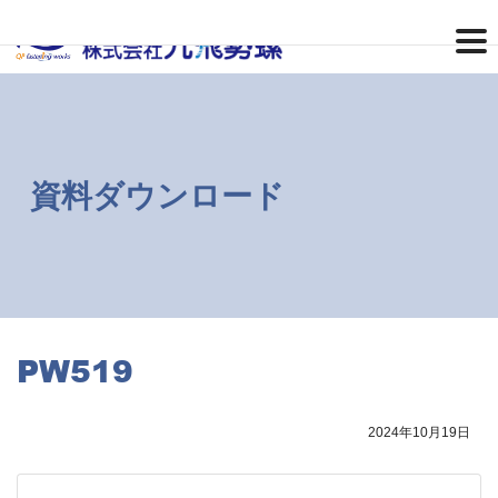
コ
ナ
ン
ビ
テ
ゲ
ン
ー
ツ
シ
へ
ョ
ス
ン
キ
に
ッ
移
資料ダウンロード
プ
動
PW519
2024年10月19日