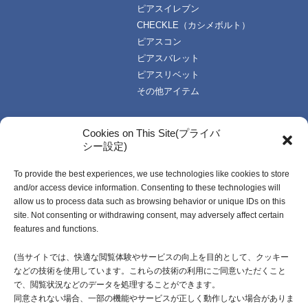
ピアスイレブン
CHECKLE（カシメボルト）
ピアスコン
ピアスバレット
ピアスリベット
その他アイテム
TOPICS
技術・資料
Cookies on This Site(プライバ
シー設定)
お知らせ一覧
技術データ
使い方資料
To provide the best experiences, we use technologies like cookies to store
企業情報
動画資料
and/or access device information. Consenting to these technologies will
ご挨拶
カタログ
allow us to process data such as browsing behavior or unique IDs on this
企業理念
受注生産開発製品
site. Not consenting or withdrawing consent, may adversely affect certain
features and functions.
会社概要・社名由来
沿革
(当サイトでは、快適な閲覧体験やサービスの向上を目的として、クッキー
などの技術を使用しています。これらの技術の利用にご同意いただくこと
採用情報
で、閲覧状況などのデータを処理することができます。
同意されない場合、一部の機能やサービスが正しく動作しない場合がありま