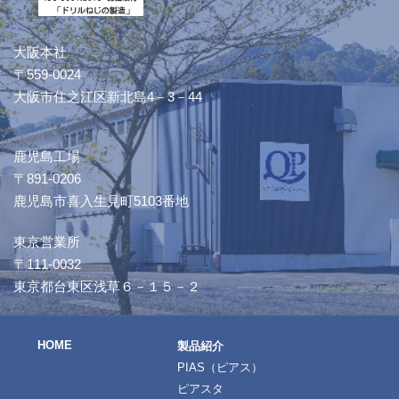
大阪本社
〒559-0024
大阪市住之江区新北島4－3－44
鹿児島工場
〒891-0206
鹿児島市喜入生見町5103番地
東京営業所
〒111-0032
東京都台東区浅草６－１５－２
HOME
製品紹介
PIAS（ピアス）
ピアスタ