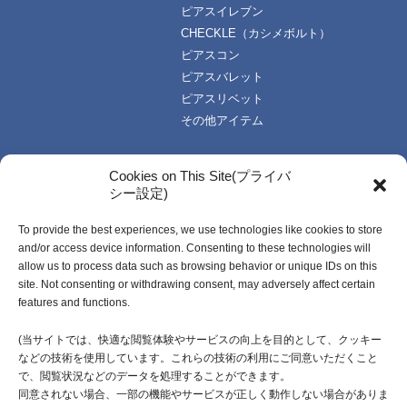
ピアスイレブン
CHECKLE（カシメボルト）
ピアスコン
ピアスバレット
ピアスリベット
その他アイテム
TOPICS
技術・資料
Cookies on This Site(プライバ
シー設定)
お知らせ一覧
技術データ
使い方資料
To provide the best experiences, we use technologies like cookies to store
企業情報
動画資料
and/or access device information. Consenting to these technologies will
ご挨拶
カタログ
allow us to process data such as browsing behavior or unique IDs on this
企業理念
受注生産開発製品
site. Not consenting or withdrawing consent, may adversely affect certain
features and functions.
会社概要・社名由来
沿革
(当サイトでは、快適な閲覧体験やサービスの向上を目的として、クッキー
などの技術を使用しています。これらの技術の利用にご同意いただくこと
採用情報
で、閲覧状況などのデータを処理することができます。
同意されない場合、一部の機能やサービスが正しく動作しない場合がありま