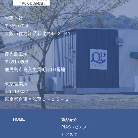
大阪本社
〒559-0024
大阪市住之江区新北島4－3－44
鹿児島工場
〒891-0206
鹿児島市喜入生見町5103番地
東京営業所
〒111-0032
東京都台東区浅草６－１５－２
HOME
製品紹介
PIAS（ピアス）
ピアスタ