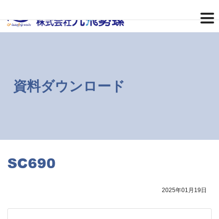
コ
ナ
ン
ビ
テ
ゲ
ン
ー
ツ
シ
へ
ョ
ス
ン
キ
に
ッ
移
資料ダウンロード
プ
動
SC690
2025年01月19日