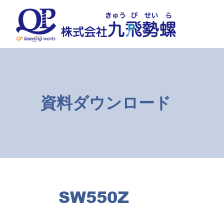
コ
ナ
ン
ビ
テ
ゲ
ン
ー
ツ
シ
へ
ョ
ス
ン
キ
に
ッ
移
資料ダウンロード
プ
動
SW550Z