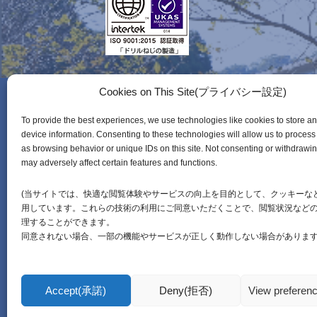
Cookies on This Site(プライバシー設定)
HOME
製品紹介
技術
To provide the best experiences, we use technologies like cookies to store a
PIAS（ピアス）
技術
device information. Consenting to these technologies will allow us to process
ピアスタ
使い
as browsing behavior or unique IDs on this site. Not consenting or withdrawi
ピアスイレブン
動画
may adversely affect certain features and functions.
CHECKLE（カシメボルト）
カタ
(当サイトでは、快適な閲覧体験やサービスの向上を目的として、クッキーな
ピアスコン
受注
用しています。これらの技術の利用にご同意いただくことで、閲覧状況など
ピアスバレット
理することができます。
同意されない場合、一部の機能やサービスが正しく動作しない場合があります
ピアスリベット
その他アイテム
Accept(承諾)
Deny(拒否)
View prefere