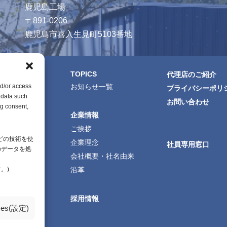
鹿児島工場
〒891-0206
鹿児島市喜入生見町5103番地
TOPICS
・資料
代理店のご紹介
お知らせ一覧
nd/or access
データ
プライバシーポリ
 data such
方資料
お問い合わせ
ng consent,
企業情報
資料
ご挨拶
ログ
どの技術を使
企業理念
生産開発製品
社員専用窓口
のデータを処
会社概要・社名由来
。)
沿革
採用情報
nces(設定)