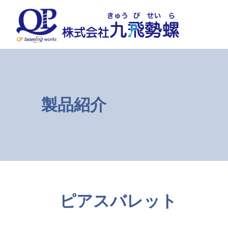
コ
ナ
ン
ビ
テ
ゲ
ン
ー
ツ
シ
へ
ョ
ス
ン
キ
に
ッ
移
製品紹介
プ
動
ピアスバレット