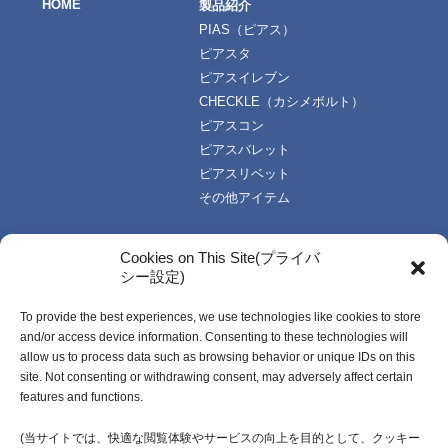
HOME
製品紹介
PIAS（ピアス）
ピアスタ
ピアスイレブン
CHECKLE（カシメボルト）
ピアスコン
ピアスバレット
ピアスリベット
その他アイテム
TOPICS
技術・資料
Cookies on This Site(プライバ
シー設定)
お知らせ一覧
技術データ
使い方資料
To provide the best experiences, we use technologies like cookies to store
企業情報
動画資料
and/or access device information. Consenting to these technologies will
ご挨拶
カタログ
allow us to process data such as browsing behavior or unique IDs on this
企業理念
受注生産開発製品
site. Not consenting or withdrawing consent, may adversely affect certain
features and functions.
会社概要・社名由来
沿革
(当サイトでは、快適な閲覧体験やサービスの向上を目的として、クッキー