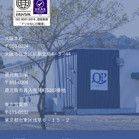
大阪本社
〒559-0024
大阪市住之江区新北島4－3－44
鹿児島工場
〒891-0206
鹿児島市喜入生見町5103番地
東京営業所
〒111-0032
東京都台東区浅草６－１５－２