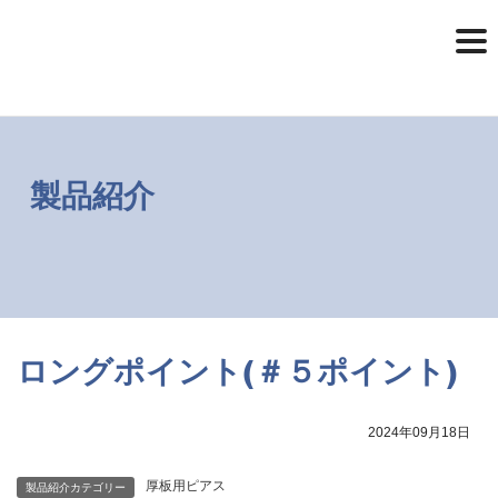
コ
ナ
ン
ビ
テ
ゲ
ン
ー
ツ
シ
へ
ョ
ス
ン
キ
に
ッ
移
製品紹介
プ
動
ロングポイント(＃５ポイント)
2024年09月18日
厚板用ピアス
製品紹介カテゴリー