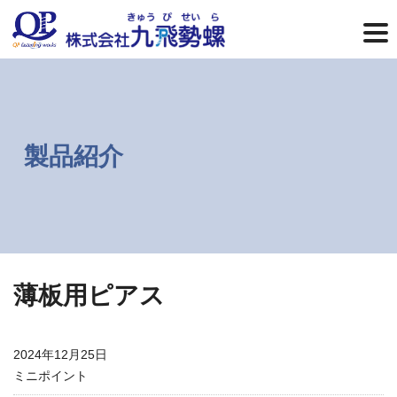
コ
ナ
ン
ビ
テ
ゲ
ン
ー
ツ
シ
へ
ョ
ス
ン
キ
に
ッ
移
製品紹介
プ
動
薄板用ピアス
2024年12月25日
ミニポイント