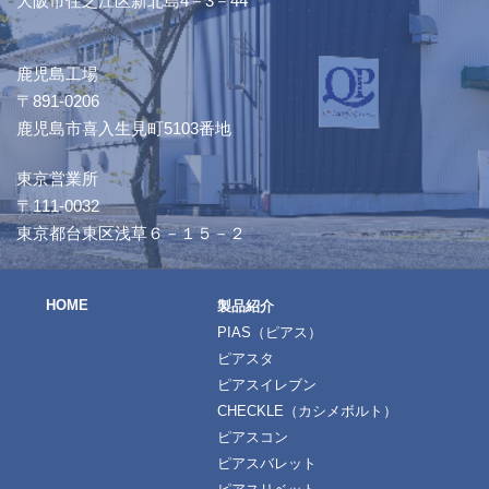
大阪市住之江区新北島4－3－44
鹿児島工場
〒891-0206
鹿児島市喜入生見町5103番地
東京営業所
〒111-0032
東京都台東区浅草６－１５－２
HOME
製品紹介
PIAS（ピアス）
ピアスタ
ピアスイレブン
CHECKLE（カシメボルト）
ピアスコン
ピアスバレット