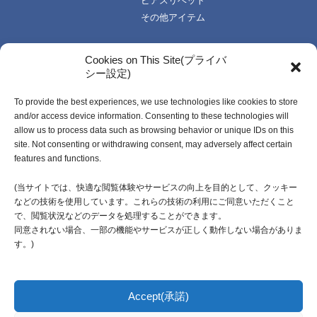
ピアスリベット
その他アイテム
TOPICS
技術・資料
Cookies on This Site(プライバ
シー設定)
お知らせ一覧
技術データ
使い方資料
To provide the best experiences, we use technologies like cookies to store
企業情報
動画資料
and/or access device information. Consenting to these technologies will
ご挨拶
カタログ
allow us to process data such as browsing behavior or unique IDs on this
企業理念
受注生産開発製品
site. Not consenting or withdrawing consent, may adversely affect certain
features and functions.
会社概要・社名由来
沿革
(当サイトでは、快適な閲覧体験やサービスの向上を目的として、クッキー
などの技術を使用しています。これらの技術の利用にご同意いただくこと
採用情報
で、閲覧状況などのデータを処理することができます。
同意されない場合、一部の機能やサービスが正しく動作しない場合がありま
す。)
代理店のご紹介
プライバシーポリシー
お問い合わせ
Accept(承諾)