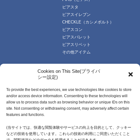
ピアスタ
ピアスイレブン
CHECKLE（カシメボルト）
ピアスコン
ピアスバレット
ピアスリベット
その他アイテム
TOPICS
技術・資料
Cookies on This Site(プライバ
シー設定)
お知らせ一覧
技術データ
使い方資料
To provide the best experiences, we use technologies like cookies to store
企業情報
動画資料
and/or access device information. Consenting to these technologies will
ご挨拶
カタログ
allow us to process data such as browsing behavior or unique IDs on this
企業理念
受注生産開発製品
site. Not consenting or withdrawing consent, may adversely affect certain
features and functions.
会社概要・社名由来
沿革
(当サイトでは、快適な閲覧体験やサービスの向上を目的として、クッキー
などの技術を使用しています。これらの技術の利用にご同意いただくこと
採用情報