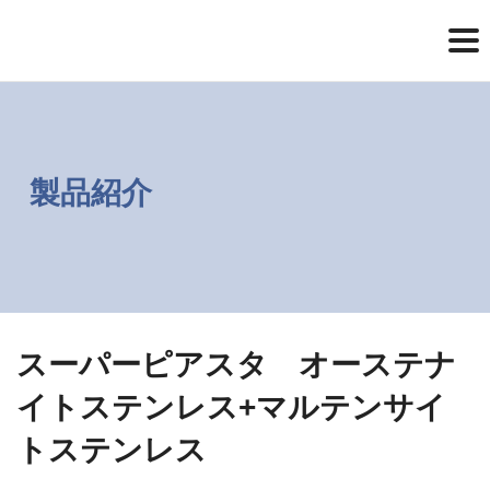
コ
ナ
ン
ビ
テ
ゲ
ン
ー
ツ
シ
へ
ョ
ス
ン
キ
に
ッ
移
製品紹介
プ
動
スーパーピアスタ オーステナ
イトステンレス+マルテンサイ
トステンレス