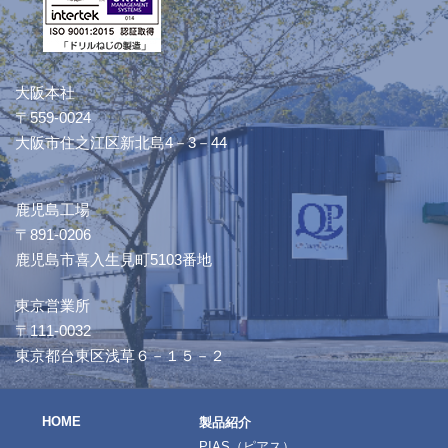
大阪本社
〒559-0024
大阪市住之江区新北島4－3－44
鹿児島工場
〒891-0206
鹿児島市喜入生見町5103番地
東京営業所
〒111-0032
東京都台東区浅草６－１５－２
HOME
製品紹介
PIAS（ピアス）